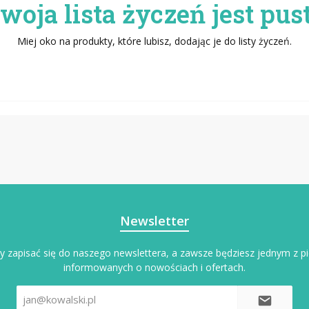
woja lista życzeń jest pus
Miej oko na produkty, które lubisz, dodając je do listy życzeń.
Newsletter
y zapisać się do naszego newslettera, a zawsze będziesz jednym z p
informowanych o nowościach i ofertach.
Adres
e-