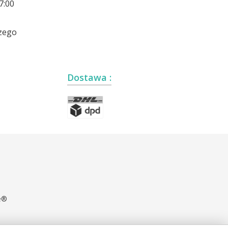
7:00
zego
Dostawa :
e®