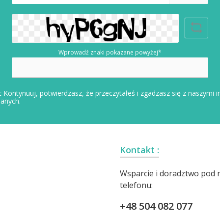
mail*
Wprowadź znaki pokazane powyżej*
 Kontynuuj, potwierdzasz, że przeczytałeś i zgadzasz się z naszymi
i
danych
.
Kontakt :
Wsparcie i doradztwo pod
telefonu:
+48 504 082 077