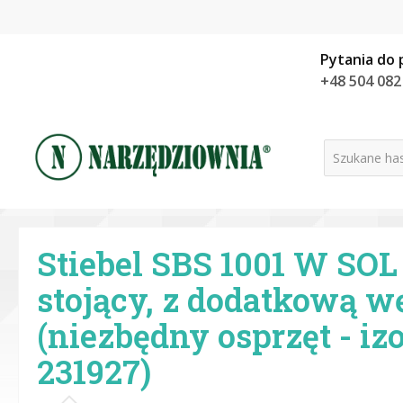
Pytania do 
+48 504 082
Stiebel SBS 1001 W SOL
stojący, z dodatkową wę
(niezbędny osprzęt - iz
231927)