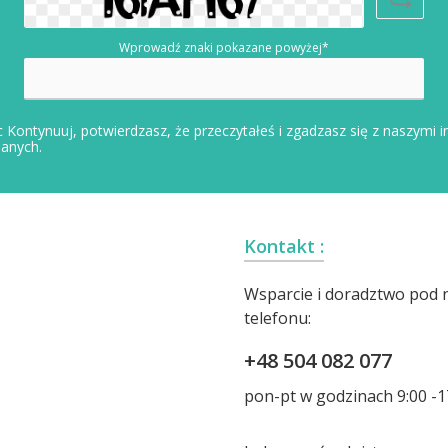
Wprowadź znaki pokazane powyżej*
 Kontynuuj, potwierdzasz, że przeczytałeś i zgadzasz się z naszymi
i
danych
.
Kontakt :
Wsparcie i doradztwo pod
telefonu:
+48 504 082 077
pon-pt w godzinach 9:00 -1