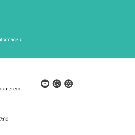
nformacje o
 numerem
7:00