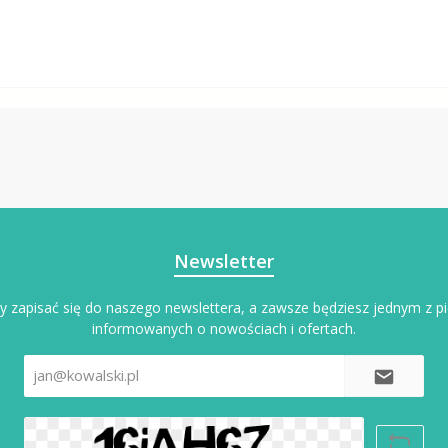
Newsletter
y zapisać się do naszego newslettera, a zawsze będziesz jednym z p
informowanych o nowościach i ofertach.
Adres
e-
mail*