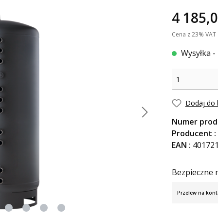
4 185,0
Cena z 23% VAT
Wysyłka - 
Dodaj do l
Numer prod
Producent :
EAN :
40172
Bezpieczne m
Przelew na kont