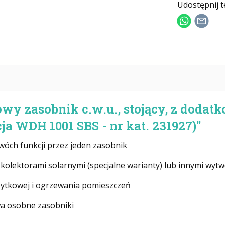
Udostępnij t
wy zasobnik c.w.u., stojący, z dodat
cja WDH 1001 SBS - nr kat. 231927)"
wóch funkcji przez jeden zasobnik
kolektorami solarnymi (specjalne warianty) lub innymi wytw
użytkowej i ogrzewania pomieszczeń
wa osobne zasobniki