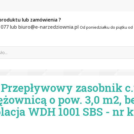
produktu lub zamówienia ?
 077 lub biuro@e-narzedziownia.pl
Od poniedziałku do piątku od 
 Przepływowy zasobnik c.
żownicą o pow. 3,0 m2, be
olacja WDH 1001 SBS - nr k