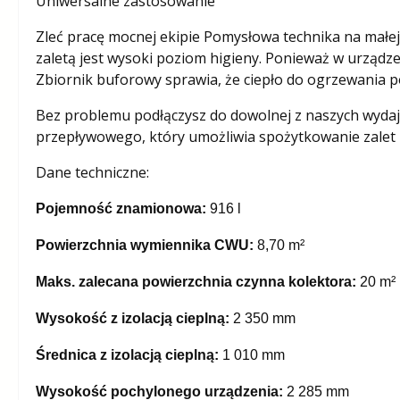
Uniwersalne zastosowanie
Zleć pracę mocnej ekipie Pomysłowa technika na małej
zaletą jest wysoki poziom higieny. Ponieważ w urządz
Zbiornik buforowy sprawia, że ciepło do ogrzewania p
Bez problemu podłączysz do dowolnej z naszych wydajn
przepływowego, który umożliwia spożytkowanie zalet in
Dane techniczne:
Pojemność znamionowa:
916 l
Powierzchnia wymiennika CWU:
8,70 m²
Maks. zalecana powierzchnia czynna kolektora:
20 m²
Wysokość z izolacją cieplną:
2 350 mm
Średnica z izolacją cieplną:
1 010 mm
Wysokość pochylonego urządzenia:
2 285 mm