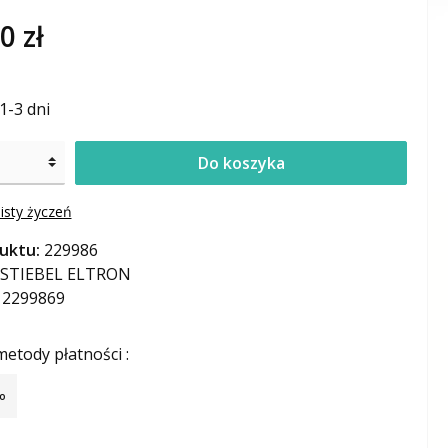
0 zł
1-3 dni
Do koszyka
isty życzeń
uktu:
229986
STIEBEL ELTRON
12299869
etody płatności :
o