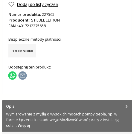
Dodaj do listy życzeń
Numer produktu:
227565
Producent :
STIEBEL ELTRON
EAN :
4017212275658
Bezpieczne metody płatności :
Przelew na konto
Udostępnij ten produkt:
Opis
Wymiarowanie z myślą o wysokich mocach pompy ciepła, np. w
formie łączenia kaskadowegoMożliwość współpracy z instalacją
sola…
Więcej