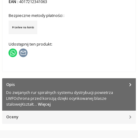
EAN :
4017212341063
Bezpieczne metody płatności :
Przelew na konto
Udostępnij ten produkt:
Opis
Do zwijanych rur spiralnych systemu dystrybucji powietrza
LWFOchrona przed korozją dzięki ocynkowanej blasze
stalowejKształt…
Więcej
Oceny