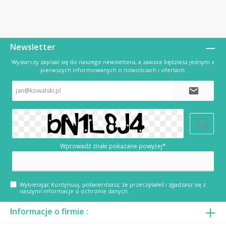
Newsletter
Wystarczy zapisać się do naszego newslettera, a zawsze będziesz jednym z
pierwszych informowanych o nowościach i ofertach.
Adres
e-
mail*
Wprowadź znaki pokazane powyżej*
Wybierając Kontynuuj, potwierdzasz, że przeczytałeś i zgadzasz się z
naszymi
informacje o ochronie danych
.
Informacje o firmie :